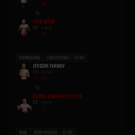
— → #2
VS
STEN MÄND
EE · 1-2-0
— → C
KICKBOXING
LIGHTWEIGHT – 70 KG
JEVGENI IVANOV
EE · 7-7-0
— → #1
VS
KAROL-KENNETH LOOTUS
EE · 7-1-0
— → C
MMA
HEAVYWEIGHT – 97 KG