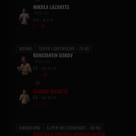
MIKOLA LAZARETS
“KOLJA”
UA · 4-2-0
C → #1
BOXING
SUPER LIGHTWEIGHT – 75 KG
KONSTANTIN USKOV
“The Cat”
EE · 15-11-0
— → #1
VS
SANDER REEMETS
EE · 11-12-0
— → C
KICKBOXING
SUPER WELTERWEIGHT – 80 KG
MARCHUK DMYTRO MYKHAILOVYCH