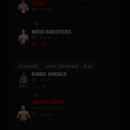
(DIMA)
UA · 1-0-0
— → C
VS
NIKITA RADZEVICIUS
EE · 0-1-0
#2 → #3
KICKBOXING
SUPER LIGHTWEIGHT – 75 KG
RANDEL VAIKSALU
EE · 0-1-0
— → #5
VS
ENDRIKE KÄÄNIK
“MR.OVERHAND”
EE · 1-0-0
C → C