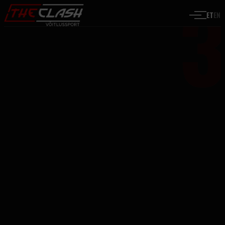
Liigu sisu juurde
ET
EN