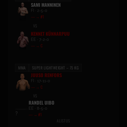
SAMI MANNINEN
FI · 2-5-0
— → #1
VS
KENNET KÜNNARPUU
EE · 7-2-0
— → C
MMA
SUPER LIGHTWEIGHT – 75 KG
JUUSO RENFORS
FI · 17-11-0
— → C
VS
RANDEL UIBO
EE · 8-5-0
— → #1
ALISTUS