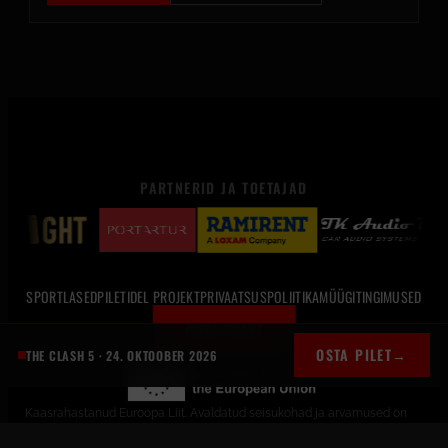
PARTNERID JA TOETAJAD
SPORTLASED
PILETID
EL PROJEKT
PRIVAATSUSPOLIITIKA
MÜÜGITINGIMUSED
OSTA PILET
OSTA PILET
→
THE CLASH 5 · 24. OKTOOBER 2026
Kaasrahastanud Euroopa Liit. Avaldatud seisukohad ja arvamused on
üksnes autori(te) omad ega pruugi kajastada Euroopa Liidu või Euroopa