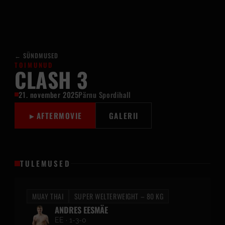
←
SÜNDMUSED
TOIMUNUD
CLASH 3
21. november 2025
Pärnu Spordihall
►
AFTERMOVIE
GALERII
TULEMUSED
MUAY THAI
SUPER WELTERWEIGHT – 80 KG
ANDRES EESMÄE
EE · 1-3-0