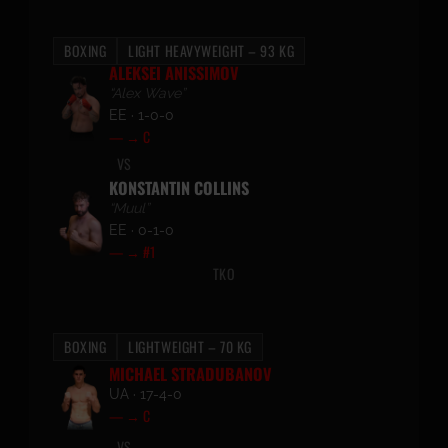
BOXING
LIGHT HEAVYWEIGHT – 93 KG
ALEKSEI ANISSIMOV
“Alex Wave”
EE · 1-0-0
— → C
VS
KONSTANTIN COLLINS
“Muul”
EE · 0-1-0
— → #1
TKO
BOXING
LIGHTWEIGHT – 70 KG
MICHAEL STRADUBANOV
UA · 17-4-0
— → C
VS