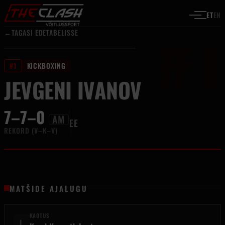
#1
Liigu sisu juurde
ET
EN
←
TAGASI EDETABELISSE
#1
KICKBOXING
JEVGENI IVANOV
7–7–0
AM
EE
REKORD (V–K–V)
MATŠIDE AJALUGU
KAOTUS
L