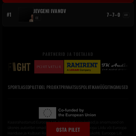
JEVGENI IVANOV
#1
7–7–0
AM
EE
PARTNERID JA TOETAJAD
SPORTLASED
PILETID
EL PROJEKT
PRIVAATSUSPOLIITIKA
MÜÜGITINGIMUSED
Kaasrahastanud Euroopa Liit. Avaldatud seisukohad ja arvamused on
üksnes autori(te) omad ega pruugi kajastada Euroopa Liidu või Euroopa
OSTA PILET
Hariduse ja Kultuuri Rakendusameti (EACEA) seisukohti. Euroopa Liit