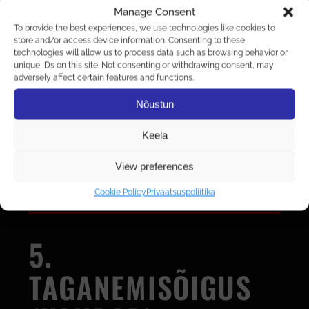
Maksmine:
tellimuse eest tasutakse
Manage Consent
Montonio makselahenduse kaudu
To provide the best experiences, we use technologies like cookies to
store and/or access device information. Consenting to these
(pangalink või kaardimakse).
technologies will allow us to process data such as browsing behavior or
Kohaletoimetamine:
tooted saadetakse
unique IDs on this site. Not consenting or withdrawing consent, may
adversely affect certain features and functions.
DPD või Omniva pakiautomaati.
Kohaletoimetamine on tasuta tellimustelt
Nõustun
alates 200 eurost.
Tarneaeg:
tooted saadetakse üldjuhul 3–
Keela
7 tööpäeva jooksul pärast makse
View preferences
laekumist; täpne aeg selgub tellimuse
kinnituses.
Cookie Policy
Privaatsuspoliitika
5.
TAGANEMISÕIGUS