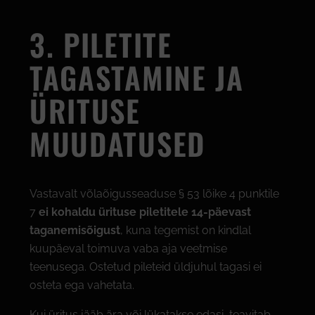
3. PILETITE
TAGASTAMINE JA
ÜRITUSE
MUUDATUSED
Vastavalt võlaõigusseaduse § 53 lõike 4 punktile
7
ei kohaldu ürituse piletitele 14-päevast
taganemisõigust
, kuna tegemist on kindlal
kuupäeval toimuva vaba aja veetmise
teenusega. Ostetud pileteid üldjuhul tagasi ei
osteta ega vahetata.
Kui üritus jääb ära või lükatakse edasi, teavitab