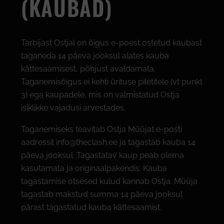
(KAUBAD)
Tarbijast Ostjal on õigus e-poest ostetud kaubast
taganeda 14 päeva jooksul alates kauba
kättesaamisest, põhjust avaldamata.
Taganemisõigus ei kehti ürituse piletitele (vt punkt
3) ega kaupadele, mis on valmistatud Ostja
isiklikke vajadusi arvestades.
Taganemiseks teavitab Ostja Müüjat e-posti
aadressil info@theclash.ee ja tagastab kauba 14
päeva jooksul. Tagastatav kaup peab olema
kasutamata ja originaalpakendis. Kauba
tagastamise otsesed kulud kannab Ostja. Müüja
tagastab makstud summa 14 päeva jooksul
pärast tagastatud kauba kättesaamist.