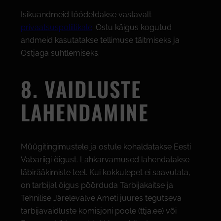
Isikuandmeid töödeldakse vastavalt
privaatsuspoliitikale
. Ostu käigus kogutud
andmeid kasutatakse tellimuse täitmiseks ja
Ostjaga suhtlemiseks.
8. VAIDLUSTE
LAHENDAMINE
Müügitingimustele ja ostule kohaldatakse Eesti
Vabariigi õigust. Lahkarvamused lahendatakse
läbirääkimiste teel. Kui kokkulepet ei saavutata,
on tarbijal õigus pöörduda Tarbijakaitse ja
Tehnilise Järelevalve Ameti juures tegutseva
tarbijavaidluste komisjoni poole (ttja.ee) või