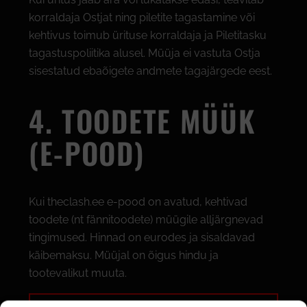
korraldaja Ostjat ning piletite tagastamine või
kehtivus toimub ürituse korraldaja ja Piletitasku
tagastuspoliitika alusel. Müüja ei vastuta Ostja
sisestatud ebaõigete andmete tagajärgede eest.
4. TOODETE MÜÜK
(E-POOD)
Kui theclash.ee e-pood on avatud, kehtivad
toodete (nt fännitoodete) müügile alljärgnevad
tingimused. Hinnad on eurodes ja sisaldavad
käibemaksu. Müüjal on õigus hindu ja
tootevalikut muuta.