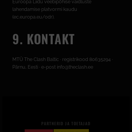
Euroopa Liidu veebipõhise vaidluste
lahendamise platvormi kaudu
(ec.europa.eu/odr).
9. KONTAKT
MTÜ The Clash Baltic · registrikood 80635294 ·
Pärnu, Eesti · e-post info@theclash.ee
PARTNERID JA TOETAJAD