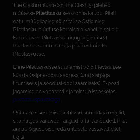
The Clashi ürituste (sh The Clash 5) pileteid
müüakse
Piletitasku
keskkonna kaudu. Pileti
ostu-müügileping sõlmitakse Ostja ning
Piletitasku ja ürituse korraldaja vahel ja sellele
kohalduvad Piletitasku müügitingimused.
theclash.ee suunab Ostja pileti ostmiseks
Piletitaskusse.
Enne Piletitaskusse suunamist võib theclash.ee
küsida Ostja e-posti aadressi (uudiskirjaga
liitumiseks ja sooduskoodi saamiseks). E-posti
jagamine on vabatahtlik ja toimub kooskõlas
privaatsuspoliitikaga
.
Üritusele sisenemisel kehtivad korraldaja reeglid,
sealhulgas vanusepiirangud ja turvanõuded. Pilet
annab õiguse siseneda üritusele vastavalt pileti
liigile.