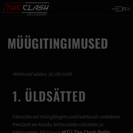
Liigu sisu juurde
ET
EN
MÜÜGITINGIMUSED
Kehtivad alates 30.06.2026
1. ÜLDSÄTTED
Käesolevad müügitingimused kehtivad veebilehe
theclash.ee kaudu tehtavatele ostudele ja
tellimustele. Müüja on
MTÜ The Clash Baltic