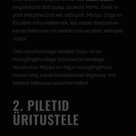
(registrikood 80635294, asukoht Pärnu, Eesti; e-
post info@theclash.ee), edaspidi „Müüja”. Ostja on
füüsiline või juriidiline isik, kes esitab theclash.ee
kaudu tellimuse või soetab ürituse pileti, edaspidi
„Ostja”.
Ostu sooritamisega kinnitab Ostja, et on
müügitingimustega tutvunud ja nendega
nõustunud. Müüjal on õigus müügitingimusi
muuta ning ostule kohaldatakse tingimusi, mis
kehtisid tellimuse esitamise hetkel.
2. PILETID
ÜRITUSTELE