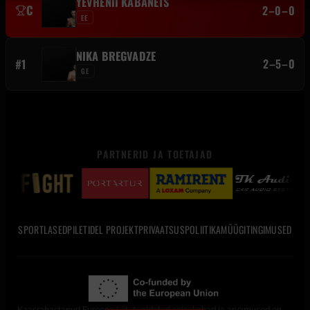
YEVHENII KABANETS
C
2–0–0
EE
NIKA BREGVADZE
#1
2–5–0
GE
PARTNERID JA TOETAJAD
SPORTLASED
PILETID
EL PROJEKT
PRIVAATSUSPOLIITIKA
MÜÜGITINGIMUSED
Kaasrahastanud Euroopa Liit. Avaldatud seisukohad ja arvamused on