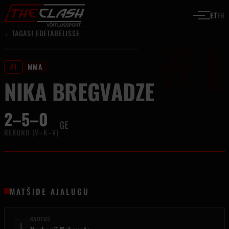
#1
Liigu sisu juurde
ET
EN
←
TAGASI EDETABELISSE
#1
MMA
NIKA BREGVADZE
2–5–0
GE
REKORD (V–K–V)
MATŠIDE AJALUGU
KAOTUS
L