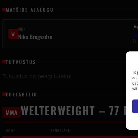
MATŠIDE AJALUGU
M
VÕIT
W
Cl
Nika Bregvadze
21.
TUTVUSTUS
To 
Tutvustus on peagi tulekul.
acc
dat
wit
EDETABELID
WELTERWEIGHT – 77 KG
MMA
KOHT
SPORTLANE