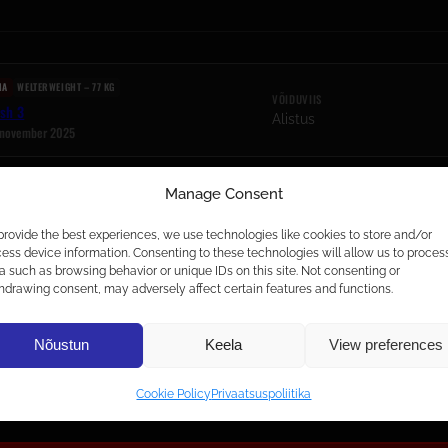
MA
WELTERWEIGHT – 77 KG
VÕIDUVIIS
ash 3
Alistus
 november 2025
Manage Consent
provide the best experiences, we use technologies like cookies to store and/or
ess device information. Consenting to these technologies will allow us to proces
a such as browsing behavior or unique IDs on this site. Not consenting or
hdrawing consent, may adversely affect certain features and functions.
Nõustun
Keela
View preferences
Cookie Policy
Privaatsuspoliitika