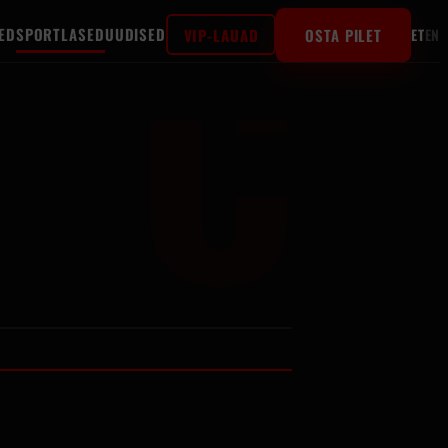
C
ED
SPORTLASED
UUDISED
VIP-LAUAD
OSTA PILET
ET
EN