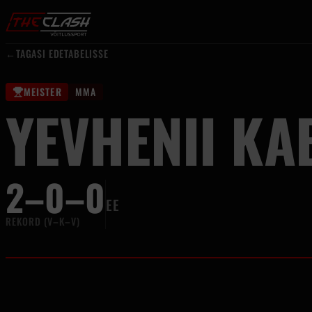
Liigu sisu juurde
←
TAGASI EDETABELISSE
MEISTER
MMA
YEVHENII KA
2–0–0
EE
REKORD (V–K–V)