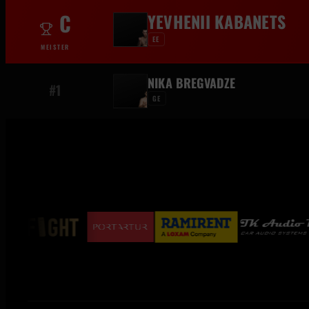
C
YEVHENII KABANETS
EE
MEISTER
NIKA BREGVADZE
#1
GE