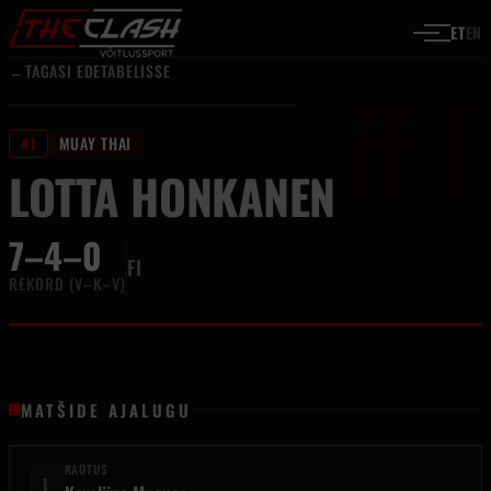
#1
Liigu sisu juurde
ET
EN
←
TAGASI EDETABELISSE
#1
MUAY THAI
LOTTA HONKANEN
7–4–0
FI
REKORD (V–K–V)
MATŠIDE AJALUGU
KAOTUS
L