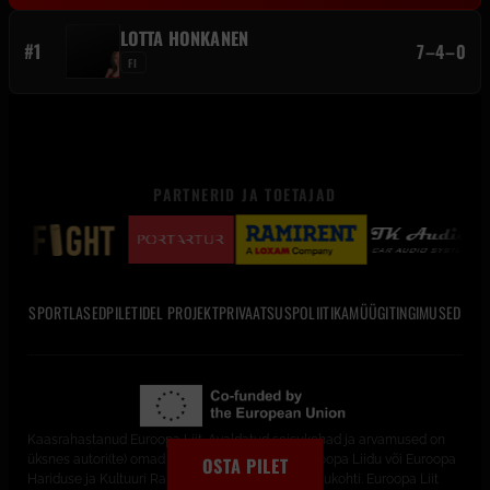
LOTTA HONKANEN
#1
7–4–0
FI
PARTNERID JA TOETAJAD
SPORTLASED
PILETID
EL PROJEKT
PRIVAATSUSPOLIITIKA
MÜÜGITINGIMUSED
Kaasrahastanud Euroopa Liit. Avaldatud seisukohad ja arvamused on
üksnes autori(te) omad ega pruugi kajastada Euroopa Liidu või Euroopa
OSTA PILET
Hariduse ja Kultuuri Rakendusameti (EACEA) seisukohti. Euroopa Liit