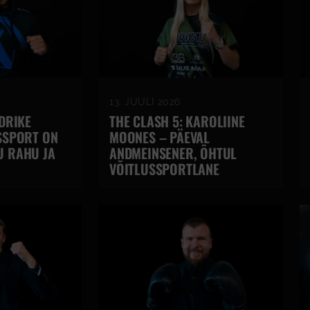
13. JUULI 2026
NDRIKE
THE CLASH 5: KAROLIINE
SSPORT ON
MOONES – PÄEVAL
U RAHU JA
ANDMEINSENER, ÕHTUL
VÕITLUSSPORTLANE