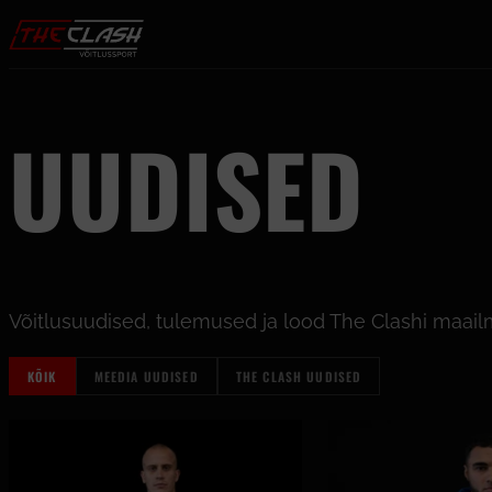
Liigu sisu juurde
UUDISED
Võitlusuudised, tulemused ja lood The Clashi maail
KÕIK
MEEDIA UUDISED
THE CLASH UUDISED