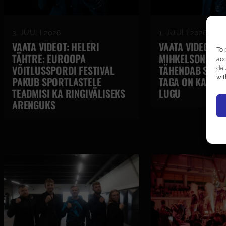
3. JUULI 2026
1. JUULI 2026
VAATA VIDEOT: HELERI
VAATA VIDEOT: M
To 
TÄHTRE: EUROOPA
MIHKELSON: HEA
acc
VÕITLUSSPORDI FESTIVAL
TÄHENDAB SEDA,
dat
wit
PAKUB SPORTLASTELE
TAGA ON KA SPO
TEADMISI KA RINGIVÄLISEKS
LUGU
ARENGUKS