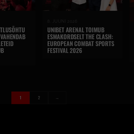
8. JUUNI 2026
ITLUSÕHTU
UNIBET ARENAL TOIMUB
 VAHENDAB
ESMAKORDSELT THE CLASH:
LETEID
EUROPEAN COMBAT SPORTS
ÜB
FESTIVAL 2026
1
2
→