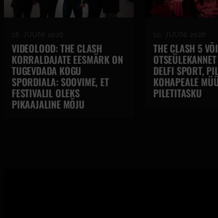
18. JUUNI 2026
10. JUUNI 2026
VIDEOLOOD: THE CLASH
THE CLASH 5 VÕ
KORRALDAJATE EESMÄRK ON
OTSEÜLEKANNET
TUGEVDADA KOGU
DELFI SPORT, PI
SPORDIALA: SOOVIME, ET
KOHAPEALE MÜ
FESTIVALIL OLEKS
PILETITASKU
PIKAAJALINE MÕJU