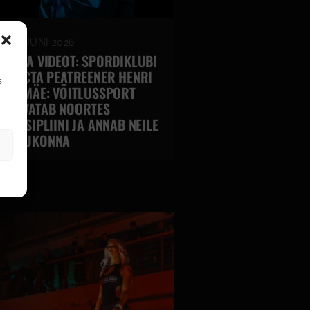
22. JUUNI 2026
VAATA VIDEOT: SPORDIKLUBI
INVICTA PEATREENER HENRI
s
HIIEMÄE: VÕITLUSSPORT
KASVATAB NOORTES
DISTSIPLIINI JA ANNAB NEILE
KOGUKONNA