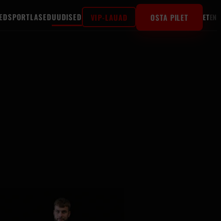
ED
SPORTLASED
UUDISED
VIP-LAUAD
OSTA PILET
ET
EN