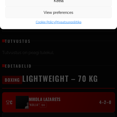
Keela
23. november 2024
VÕIDUVIIS
View preferences
OTSUS
KOHA MUUTUS
Cookie Policy
Privaatsuspoliitika
— → C
TUTVUSTUS
Tutvustus on peagi tulekul.
EDETABELID
LIGHTWEIGHT – 70 KG
BOXING
MIKOLA LAZARETS
C
4–2–0
“KOLJA”
UA