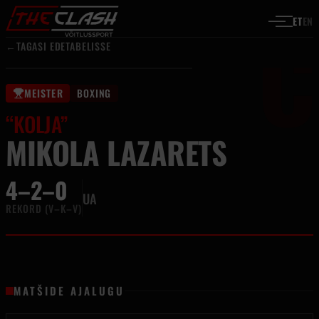
C
Liigu sisu juurde
ET
EN
←
TAGASI EDETABELISSE
MEISTER
BOXING
“KOLJA”
MIKOLA LAZARETS
4–2–0
UA
REKORD (V–K–V)
MATŠIDE AJALUGU