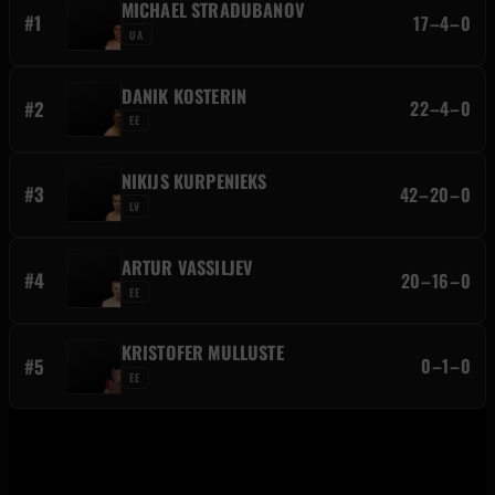
MICHAEL STRADUBANOV
#1
17–4–0
UA
DANIK KOSTERIN
#2
22–4–0
EE
NIKIJS KURPENIEKS
#3
42–20–0
LV
ARTUR VASSILJEV
#4
20–16–0
EE
KRISTOFER MULLUSTE
#5
0–1–0
EE