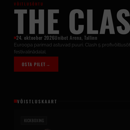
THE CLA
VÕITLUSÕHTU
24. oktoober 2026
Unibet Arena, Tallinn
Euroopa parimad astuvad puuri. Clash 5 profivõitlus
festivalinädalal.
OSTA PILET
→
VÕISTLUSKAART
KICKBOXING