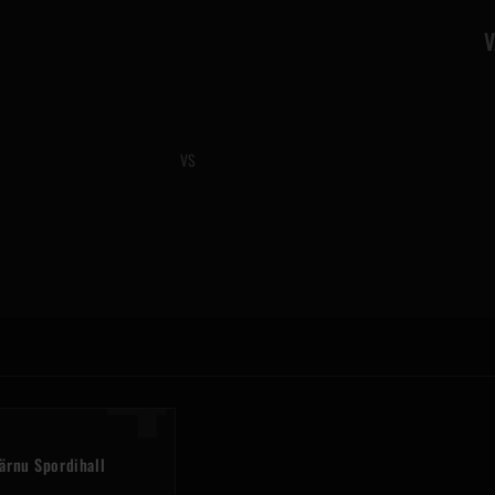
V
VS
4
ärnu Spordihall