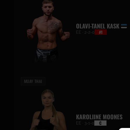
OLAVI-TANEL KASK
#1
EE · 2-2-0
MUAY THAI
KAROLIINE MOONES
C
EE · 3-1-0