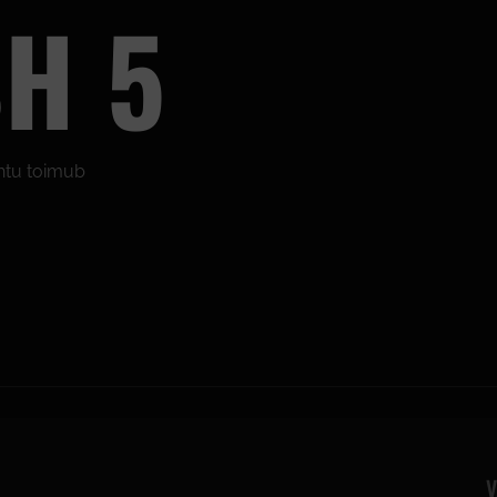
SH 5
õhtu toimub
V