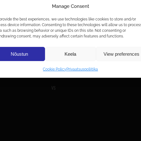
Manage Consent
provide the best experiences, we use technologies like cookies to store and/or
ess device information. Consenting to these technologies will allow us to proces
a such as browsing behavior or unique IDs on this site. Not consenting or
hdrawing consent, may adversely affect certain features and functions.
V
Nõustun
Keela
View preferences
Cookie Policy
Privaatsuspoliitika
VS