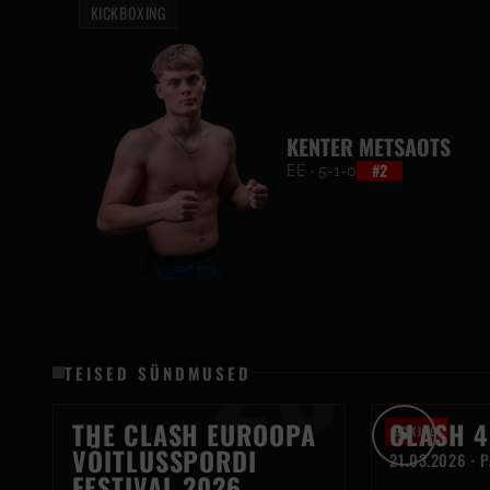
KICKBOXING
KENTER METSAOTS
#2
EE · 5-1-0
26
TEISED SÜNDMUSED
THE CLASH EUROOPA
CLASH 4
BOXING
►
VÕITLUSSPORDI
21.03.2026 · P
FESTIVAL 2026