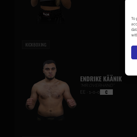
To 
acc
dat
wit
KICKBOXING
ENDRIKE KÄÄNIK
“MR.OVERHAND”
C
EE · 1-0-0