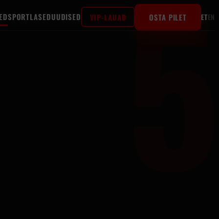
ED
SPORTLASED
UUDISED
VIP-LAUAD
OSTA PILET
ET
EN