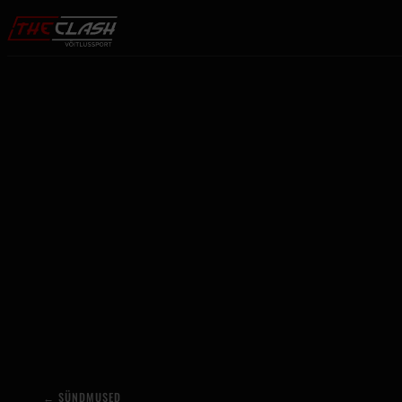
Liigu sisu juurde
←
SÜNDMUSED