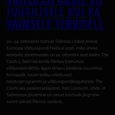
FÜÜSILISELE KUI KA
VAIMSELE TERVISELE
20.–24. oktoobrini toimub Tallinnas Unibet Arenal
Euroopa Võitlusspordi Festival 2026, mille üheks
keskseks sündmuseks on 24. oktoobril aset leidev The
Clash 5. Seni neli korda Pärnus toimunud
võitlusspordiõhtu liigub tänavu pealinna suuremas
formaadis, tuues kokku võistlused,
haridusprogrammi ja võitlusspordikogukonna. The
Clashi üks peakorraldajatest, Karl Loonurm, ütleb, et
Tallinnasse jõudmine on olnud loomulik järgmine
samm pärast Pärnus saadud…