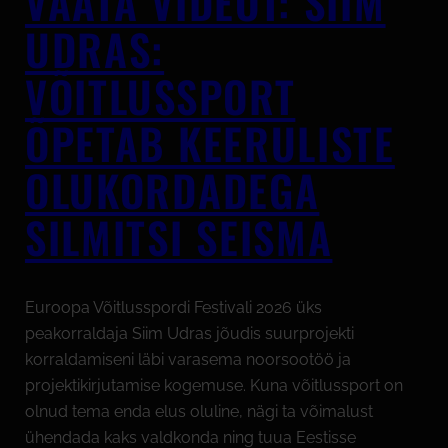
VAATA VIDEOT: SIIM
UDRAS:
VÕITLUSSPORT
ÕPETAB KEERULISTE
OLUKORDADEGA
SILMITSI SEISMA
Euroopa Võitlusspordi Festivali 2026 üks
peakorraldaja Siim Udras jõudis suurprojekti
korraldamiseni läbi varasema noorsootöö ja
projektikirjutamise kogemuse. Kuna võitlussport on
olnud tema enda elus oluline, nägi ta võimalust
ühendada kaks valdkonda ning tuua Eestisse