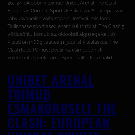
20.–24. oktoobrini toimub Unibet Arenal The Clash:
European Combat Sports Festival 2026 – viiepäevane
rahvusvaheline võitlusspordi festival, mis toob
Tallinnasse sportlased enam kui 12 riigist. The Clash 5
võitlusõhtu toimub 24. oktoobril algusega kell 18.
Piletid on müügil alates 11. juunist Piletitaskus. The
Clash kolib Pärnust pealinna: esimesed neli
võitlusõhtut peeti Pärnu Spordihallis, kus saalid…
UNIBET ARENAL
TOIMUB
ESMAKORDSELT THE
CLASH: EUROPEAN