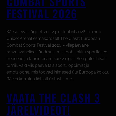
COMBAT SPORTS
FESTIVAL 2026
Käesoleval sügisel, 20.–24. oktoobril 2026, toimub
Unibet Arenal esmakordselt The Clash: European
Combat Sports Festival 2026 – viiepäevane
rahvusvaheline sündmus, mis toob kokku sportlased,
treenerid ja fännid enam kui 12 riigist. See pole lihtsalt
turniir, vaid viis päeva täis sporti, õppimist ja
emotsioone, mis toovad inimesed üle Euroopa kokku.
“Me ei korralda lihtsalt üritust – me…
VAATA THE CLASH 3
JÄRELVIDEOT!