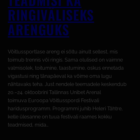
RINGIVÄLISEKS
ARENGUKS
Võitlussportlase areng ei sõltu ainult sellest, mis
toimub trennis või ringis. Sama olulised on vaimne
valmisolek, toitumine, taastumine, oskus ennetada
vigastusi ning tänapäeval ka võime oma lugu
nähtavaks teha. Just nendele teemadele keskendub
20.–24. oktoobrini Tallinnas Unibet Arenal
toimuva Euroopa Võitlusspordi Festivali
haridusprogramm. Programmi juhib Heleri Tähtre,
kelle ülesanne on tuua festivali raames kokku
teadmised, mida…