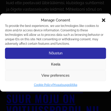
kuid ette peetavaid läbirääkimisi, klubidega suhtlemist
ja õigete vastasseisude leidmist. Mihkelsoni sõnul on
suurem osa matšidest juba töös, kuid võitlusspordis
Manage Consent
tuleb…
To provide the best experiences, we use technologies like cookies to
store and/or access device information. Consenting to these
VAATA VIDEOT: KARL
technologies will allow us to process data such as browsing behavior or
unique IDs on this site. Not consenting or withdrawing consent, may
adversely affect certain features and functions.
LOONURM: EUROOPA
Nõustun
VÕITLUSSPORDI
Keela
FESTIVALI EESMÄRK
View preferences
ON NÄIDATA, KUI
Cookie Policy
Privaatsuspoliitika
SUUR MÕJU ON
VÕITLUSSPORDIL NII