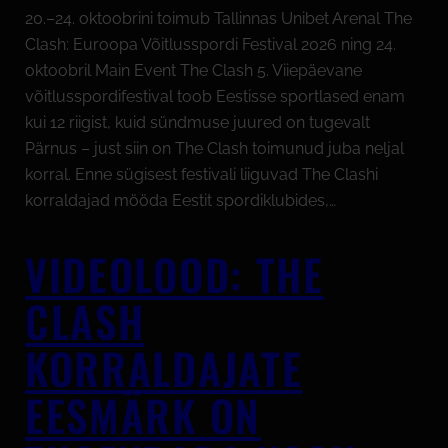
20.–24. oktoobrini toimub Tallinnas Unibet Arenal The
Clash: Euroopa Võitlusspordi Festival 2026 ning 24.
oktoobril Main Event The Clash 5. Viiepäevane
võitlusspordifestival toob Eestisse sportlased enam
kui 12 riigist, kuid sündmuse juured on tugevalt
Pärnus – just siin on The Clash toimunud juba neljal
korral. Enne sügisest festivali liiguvad The Clashi
korraldajad mööda Eestit spordiklubides,…
VIDEOLOOD: THE
CLASH
KORRALDAJATE
EESMÄRK ON