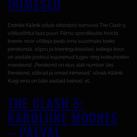
INIMESED
Endrike Käänik astub oktoobris toimuval The Clash 5
võitlusõhtul taas puuri. Pärnu spordiklubis Invicta
treeniv noor võitleja peab oma suurimaks toeks
perekonda, sõpru ja treeningukaaslasi, kellega koos
on aastate jooksul kujunenud tugev ning kokkuhoidev
meeskond. „Perekond on elus alati number üks.
Perekond, sõbrad ja omad inimesed,“ sõnab Käänik.
Kuigi ema on talle aastaid öelnud, et…
THE CLASH 5:
KAROLIINE MOONES
– PÄEVAL