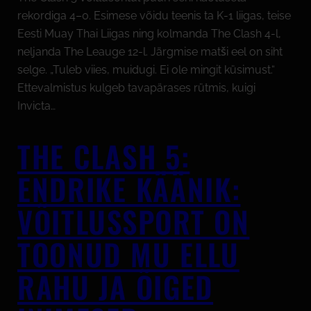
rekordiga 4–0. Esimese võidu teenis ta K-1 liigas, teise
Eesti Muay Thai Liigas ning kolmanda The Clash 4-l,
neljanda The Leauge 12-l. Järgmise matši eel on siht
selge. „Tuleb viies, muidugi. Ei ole mingit küsimust.“
Ettevalmistus kulgeb tavapärases rütmis, kuigi
Invicta…
THE CLASH 5:
ENDRIKE KÄÄNIK:
VÕITLUSSPORT ON
TOONUD MU ELLU
RAHU JA ÕIGED