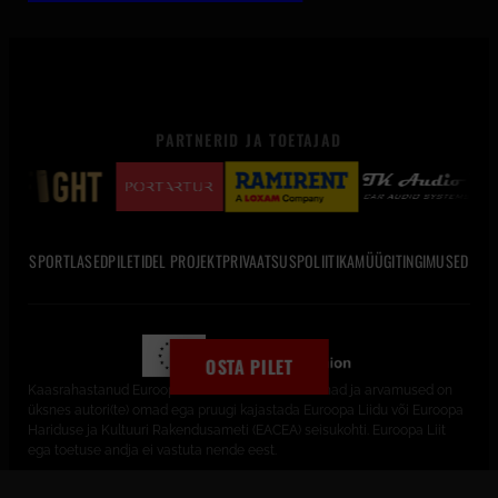
PARTNERID JA TOETAJAD
SPORTLASED
PILETID
EL PROJEKT
PRIVAATSUSPOLIITIKA
MÜÜGITINGIMUSED
OSTA PILET
Kaasrahastanud Euroopa Liit. Avaldatud seisukohad ja arvamused on
üksnes autori(te) omad ega pruugi kajastada Euroopa Liidu või Euroopa
Hariduse ja Kultuuri Rakendusameti (EACEA) seisukohti. Euroopa Liit
ega toetuse andja ei vastuta nende eest.