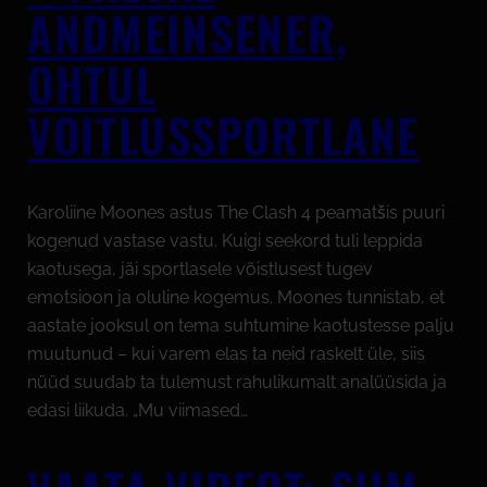
ANDMEINSENER,
ÕHTUL
VÕITLUSSPORTLANE
Karoliine Moones astus The Clash 4 peamatšis puuri
kogenud vastase vastu. Kuigi seekord tuli leppida
kaotusega, jäi sportlasele võistlusest tugev
emotsioon ja oluline kogemus. Moones tunnistab, et
aastate jooksul on tema suhtumine kaotustesse palju
muutunud – kui varem elas ta neid raskelt üle, siis
nüüd suudab ta tulemust rahulikumalt analüüsida ja
edasi liikuda. „Mu viimased…