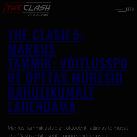
Liigu sisu juurde
ET
EN
THE CLASH 5:
MARKUS
TAMMIK: VÕITLUSSPO
RT ÕPETAS MURESID
RAHULIKUMALT
LAHENDAMA
Markus Tammik astub 24. oktoobril Tallinnas toimuval
The Clash 5 võitlusõhtul puuri seni kaotuseta