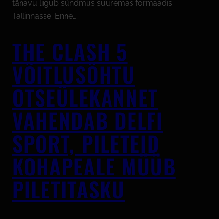
tänavu liigub sündmus suuremas formaadis
Tallinnasse. Enne…
THE CLASH 5
VÕITLUSÕHTU
OTSEÜLEKANNET
VAHENDAB DELFI
SPORT, PILETEID
KOHAPEALE MÜÜB
PILETITASKU