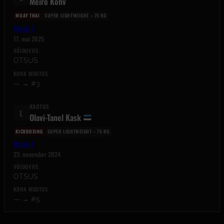
Meiro Kohv
MUAY THAI
SUPER LIGHTWEIGHT – 75 KG
Clash 2
17. mai 2025
VÕIDUVIIS
OTSUS
KOHA MUUTUS
— → #3
KAOTUS
L
Olavi-Tanel Kask
KICKBOXING
SUPER LIGHTWEIGHT – 75 KG
Clash 1
23. november 2024
VÕIDUVIIS
OTSUS
KOHA MUUTUS
— → #5