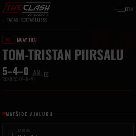
#3
Liigu sisu juurde
ET
EN
←
TAGASI EDETABELISSE
#3
MUAY THAI
TOM-TRISTAN PIIRSALU
5–4–0
AM
EE
REKORD (V–K–V)
MATŠIDE AJALUGU
KAOTUS
L