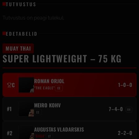
TUTVUSTUS
Tutvustus on peagi tulekul.
EDETABELID
MUAY THAI
SUPER LIGHTWEIGHT – 75 KG
ROMAN ORJOL
C
1–0–0
“THE EAGLE”
EE
MEIRO KOHV
#1
7–4–0
AM
EE
AUGUSTAS VLADARSKIS
#2
2–2–0
“GUGA”
LT