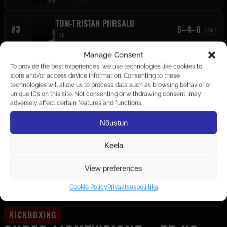
TOM-TRISTAN PIIRSALU
#3
5–4–0
AM
EE
Manage Consent
SIIM AMBUS
#4
4–2–0
To provide the best experiences, we use technologies like cookies to
AM
EE
store and/or access device information. Consenting to these
technologies will allow us to process data such as browsing behavior or
unique IDs on this site. Not consenting or withdrawing consent, may
SILVER SALONEN
adversely affect certain features and functions.
#5
SS
5–3–0
AM
EE
Nõustun
CARL-ROBERT SOOVIK
Keela
#6
3–2–0
AM
EE
View preferences
HARDO KÄÄNI
#7
8–6–0
Cookie Policy
Privaatsuspoliitika
AM
EE
KICKBOXING