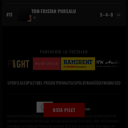
TOM-TRISTAN PIIRSALU
#11
5–4–0
AM
EE
PARTNERID JA TOETAJAD
SPORTLASED
PILETID
EL PROJEKT
PRIVAATSUSPOLIITIKA
MÜÜGITINGIMUSED
OSTA PILET
Kaasrahastanud Euroopa Liit. Avaldatud seisukohad ja arvamused on
üksnes autori(te) omad ega pruugi kajastada Euroopa Liidu või Euroopa
Hariduse ja Kultuuri Rakendusameti (EACEA) seisukohti. Euroopa Liit