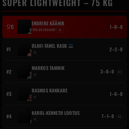
SUPER LIGHTWEIGHT – 75 KG
ENDRIKE KÄÄNIK
C
1–0–0
“MR.OVERHAND”
EE
OLAVI-TANEL KASK
#1
2–2–0
EE
MARKUS TAMMIK
#2
3–0–0
AM
EE
RASMUS KANKARE
#3
1–0–0
FI
KAROL-KENNETH LOOTUS
#4
7–1–0
AM
EE