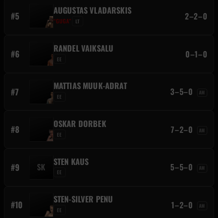
AUGUSTAS VLADARSKIS
#5
2–2–0
“GUGA”
LT
RANDEL VAIKSALU
#6
0–1–0
EE
MATTIAS MUUK-ADRAT
#7
3–5–0
AM
EE
OSKAR DORBEK
#8
7–2–0
AM
EE
STEN KAUS
#9
SK
5–5–0
AM
EE
STEN-SILVER PENU
#10
1–2–0
AM
EE