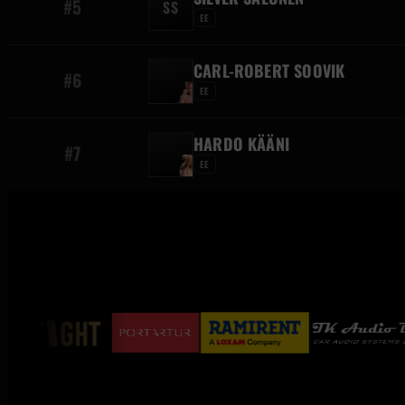
#5
SS
EE
CARL-ROBERT SOOVIK
#6
EE
HARDO KÄÄNI
#7
EE