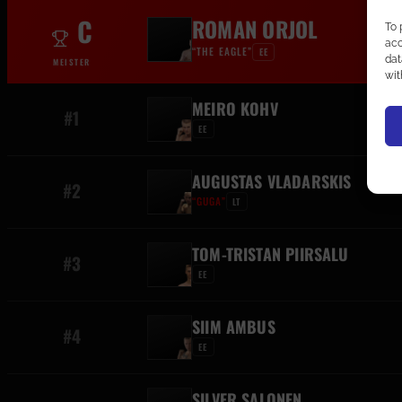
C
ROMAN ORJOL
To 
acc
“THE EAGLE”
EE
dat
MEISTER
wit
MEIRO KOHV
#1
EE
AUGUSTAS VLADARSKIS
#2
“GUGA”
LT
TOM-TRISTAN PIIRSALU
#3
EE
SIIM AMBUS
#4
EE
SILVER SALONEN