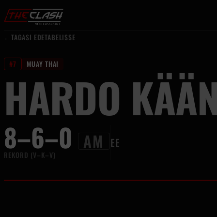
Liigu sisu juurde
←
TAGASI EDETABELISSE
#7
MUAY THAI
HARDO KÄÄN
8–6–0
AM
EE
REKORD (V–K–V)