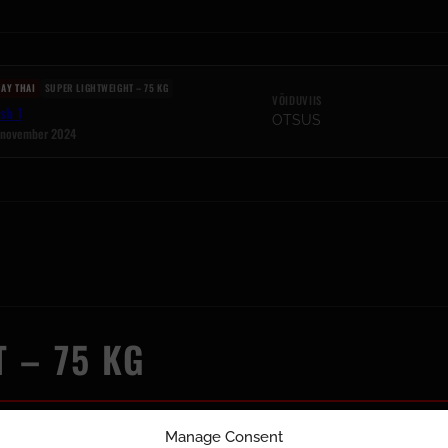
AY THAI
SUPER LIGHTWEIGHT – 75 KG
VÕIDUVIIS
sh 1
OTSUS
 november 2024
 – 75 KG
Manage Consent