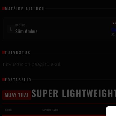
MATŠIDE AJALUGU
MU
KAOTUS
L
Cla
Siim Ambus
23.
TUTVUSTUS
Tutvustus on peagi tulekul.
EDETABELID
SUPER LIGHTWEIGHT
MUAY THAI
KOHT
SPORTLANE