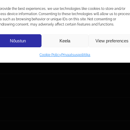
provide the best experiences, we use technologies like cookies to store and/or
ess device information. Consenting to these technologies will allow us to proces
a such as browsing behavior or unique IDs on this site. Not consenting or
hdrawing consent, may adversely affect certain features and functions.
Nõustun
Keela
View preferences
Cookie Policy
Privaatsuspoliitika