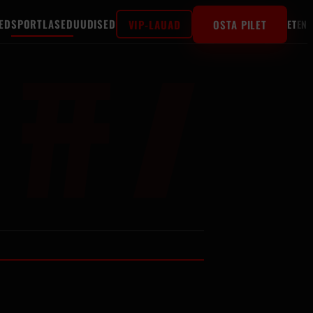
#7
ED
SPORTLASED
UUDISED
VIP-LAUAD
OSTA PILET
ET
EN