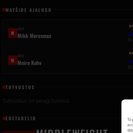
MATŠIDE AJALUGU
MU
VÕIT
W
Cl
Mikk Meresmaa
17.
MU
VÕIT
W
Cla
Meiro Kohv
23.
TUTVUSTUS
Tutvustus on peagi tulekul.
EDETABELID
To 
acc
dat