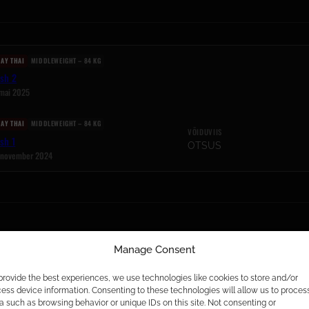
AY THAI
MIDDLEWEIGHT – 84 KG
ash 2
 mai 2025
AY THAI
MIDDLEWEIGHT – 84 KG
VÕIDUVIIS
sh 1
OTSUS
 november 2024
Manage Consent
provide the best experiences, we use technologies like cookies to store and/or
ess device information. Consenting to these technologies will allow us to proces
a such as browsing behavior or unique IDs on this site. Not consenting or