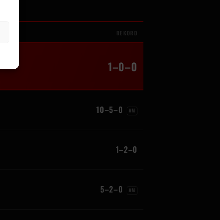
REKORD
1–0–0
10–5–0
AM
1–2–0
5–2–0
AM