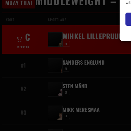
MIDDLEWEIGHT – 8
MUAY THAI
wit
KOHT
SPORTLANE
C
MIHKEL LILLEPRUUN
EE
MEISTER
SANDERS ENGLUND
#1
EE
STEN MÄND
#2
EE
MIKK MERESMAA
#3
EE