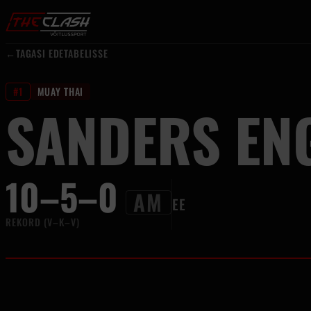
Liigu sisu juurde
←
TAGASI EDETABELISSE
#1
MUAY THAI
SANDERS EN
10–5–0
AM
EE
REKORD (V–K–V)