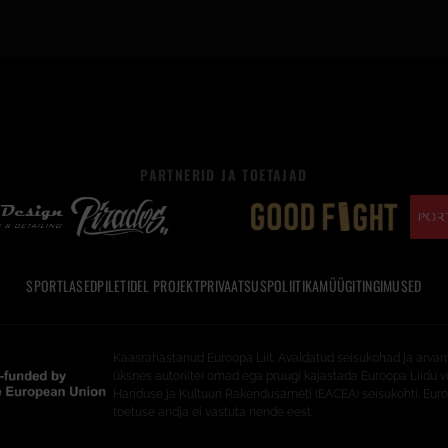
PARTNERID JA TOETAJAD
SPORTLASED
PILETID
EL PROJEKT
PRIVAATSUSPOLIITIKA
MÜÜGITINGIMUSED
Kaasrahastanud Euroopa Liit. Avaldatud seisukohad ja arva
üksnes autori(te) omad ega pruugi kajastada Euroopa Liidu v
Hariduse ja Kultuuri Rakendusameti (EACEA) seisukohti. Euro
toetuse andja ei vastuta nende eest.