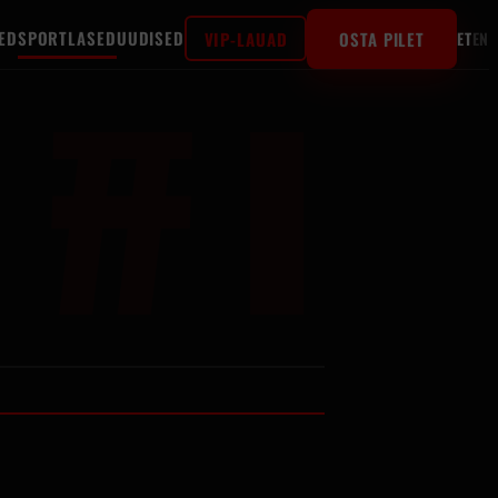
#1
ED
SPORTLASED
UUDISED
VIP-LAUAD
OSTA PILET
ET
EN