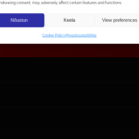
4 KG
hdrawing consent, may adversely affect certain features and functions.
Nõustun
Keela
View preferences
Cookie Policy
Privaatsuspoliitika