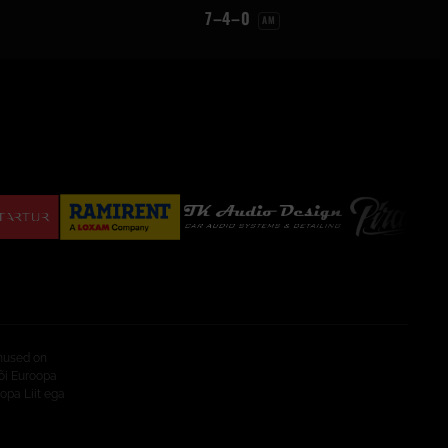
7–4–0
AM
mused on
õi Euroopa
opa Liit ega