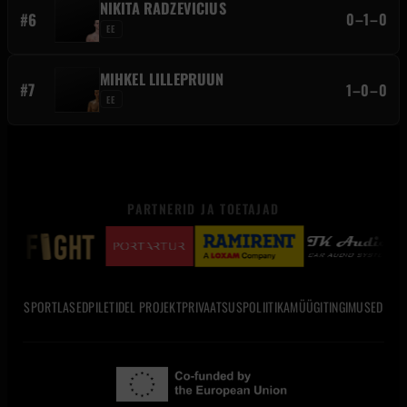
NIKITA RADZEVICIUS
#6
0–1–0
EE
MIHKEL LILLEPRUUN
#7
1–0–0
EE
PARTNERID JA TOETAJAD
SPORTLASED
PILETID
EL PROJEKT
PRIVAATSUSPOLIITIKA
MÜÜGITINGIMUSED