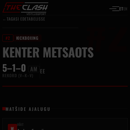
#2
Liigu sisu juurde
ET
EN
←
TAGASI EDETABELISSE
#2
KICKBOXING
KENTER METSAOTS
5–1–0
AM
EE
REKORD (V–K–V)
MATŠIDE AJALUGU
VÕIT
W