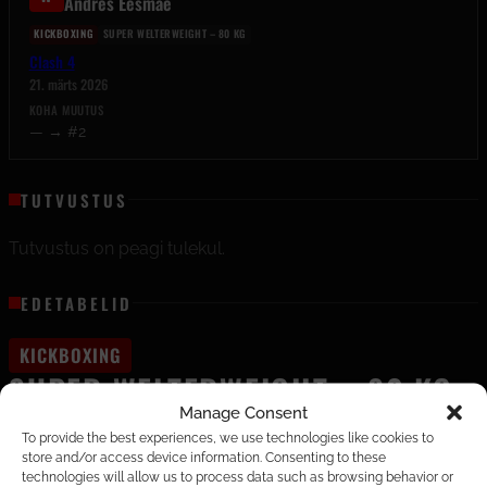
Andres Eesmäe
KICKBOXING
SUPER WELTERWEIGHT – 80 KG
Clash 4
21. märts 2026
KOHA MUUTUS
— → #2
TUTVUSTUS
Tutvustus on peagi tulekul.
EDETABELID
KICKBOXING
SUPER WELTERWEIGHT – 80 KG
Manage Consent
To provide the best experiences, we use technologies like cookies to
store and/or access device information. Consenting to these
EDVINAS ŠIMONUTIS
technologies will allow us to process data such as browsing behavior or
C
1–1–0