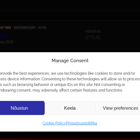
AY THAI
BANTAMWEIGHT – 61 KG
VÕIDUVIIS
ash 2
OTSUS
 mai 2025
Manage Consent
provide the best experiences, we use technologies like cookies to store and/or
ess device information. Consenting to these technologies will allow us to proces
a such as browsing behavior or unique IDs on this site. Not consenting or
hdrawing consent, may adversely affect certain features and functions.
1 KG
Nõustun
Keela
View preferences
Cookie Policy
Privaatsuspoliitika