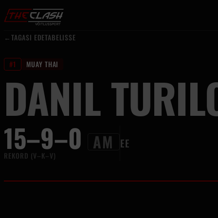
Liigu sisu juurde
←
TAGASI EDETABELISSE
#1
MUAY THAI
DANIL TURIL
15–9–0
AM
EE
REKORD (V–K–V)