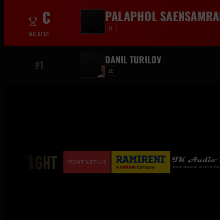
C
PALAPHOL SAENSAMRA
FI
MEISTER
DANIL TURILOV
#1
EE