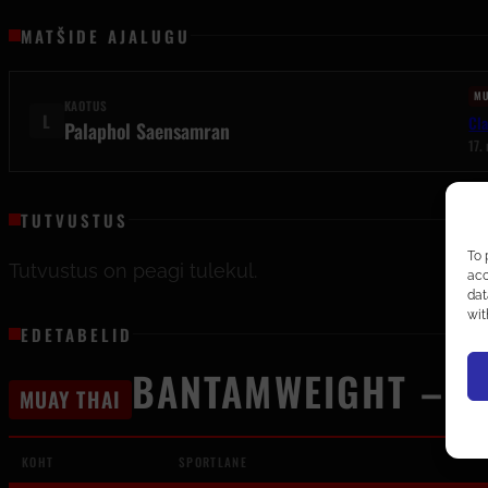
MATŠIDE AJALUGU
MU
KAOTUS
L
Cl
Palaphol Saensamran
17.
TUTVUSTUS
To 
Tutvustus on peagi tulekul.
acc
dat
wit
EDETABELID
BANTAMWEIGHT – 6
MUAY THAI
KOHT
SPORTLANE