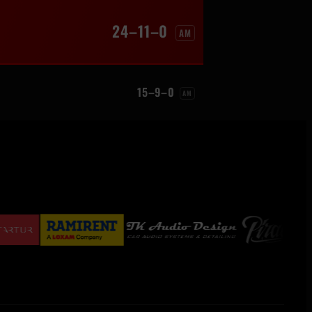
24–11–0
AM
15–9–0
AM