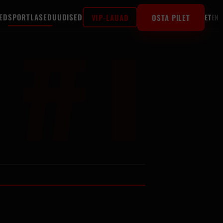
#1
ED
SPORTLASED
UUDISED
VIP-LAUAD
OSTA PILET
ET
EN