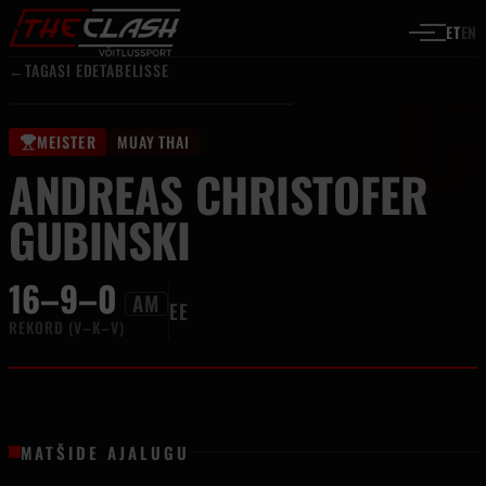
C
Liigu sisu juurde
ET
EN
←
TAGASI EDETABELISSE
MEISTER
MUAY THAI
ANDREAS CHRISTOFER
GUBINSKI
16–9–0
AM
EE
REKORD (V–K–V)
MATŠIDE AJALUGU