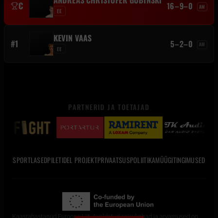
ANDREAS CHRISTOFER GUBINSKI
C
16–9–0
AM
EE
KEVIN VAAS
#1
5–2–0
AM
EE
PARTNERID JA TOETAJAD
SPORTLASED
PILETID
EL PROJEKT
PRIVAATSUSPOLIITIKA
MÜÜGITINGIMUSED
Kaasrahastanud Euroopa Liit. Avaldatud seisukohad ja arvamused on