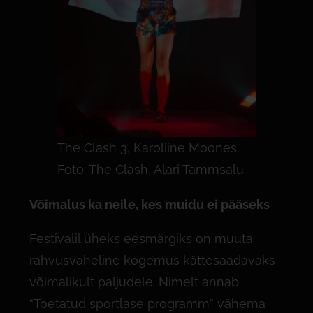
The Clash 3, Karoliine Moones.
Foto: The Clash, Alari Tammsalu
V
õ
imalus ka neile, kes muidu ei pääseks
Festivalil üheks eesmärgiks on muuta
rahvusvaheline kogemus kättesaadavaks
võimalikult paljudele. Nimelt annab
“Toetatud sportlase programm” vähema