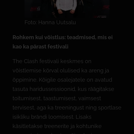
Foto: Hanna Uutsalu
Rohkem kui v
õ
istlus: teadmised, mis ei
kao ka pärast festivali
The Clash festivali keskmes on
võistlemise kõrval olulised ka areng ja
õppimine. Kõigile osalejatele on avatud
tasuta haridussessioonid, kus räägitakse
toitumisest, taastumisest, vaimsest
tervisest, aga ka treeningust ning sportlase
isikliku brändi loomisest. Lisaks
käsitletakse treenerite ja kohtunike