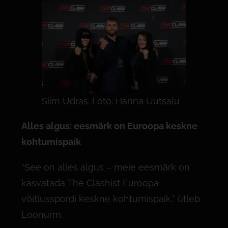
Siim Udras. Foto: Hanna Uutsalu
Alles algus: eesm
ärk on Euroopa keskne
kohtumispaik
“See on alles algus – meie eesmärk on
kasvatada The Clashist Euroopa
võitlusspordi keskne kohtumispaik,” ütleb
Loonurm.