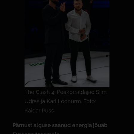
The Clash 4. Peakorraldajad Siim
Udras ja Karl Loonurm. Foto:
Kaidar Püss
Pärnust alguse saanud energia j
õ
uab