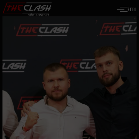
Liigu sisu juurde
ET
EN