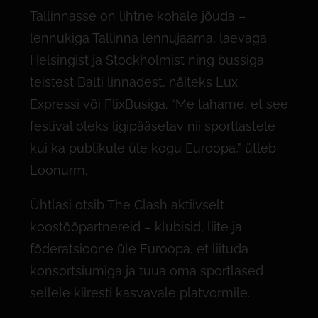
Tallinnasse on lihtne kohale jõuda –
lennukiga Tallinna lennujaama, laevaga
Helsingist ja Stockholmist ning bussiga
teistest Balti linnadest, näiteks Lux
Expressi või FlixBusiga. “Me tahame, et see
festival oleks ligipääsetav nii sportlastele
kui ka publikule üle kogu Euroopa,” ütleb
Loonurm.
Ühtlasi otsib The Clash aktiivselt
koostööpartnereid – klubisid, liite ja
föderatsioone üle Euroopa, et liituda
konsortsiumiga ja tuua oma sportlased
sellele kiiresti kasvavale platvormile.