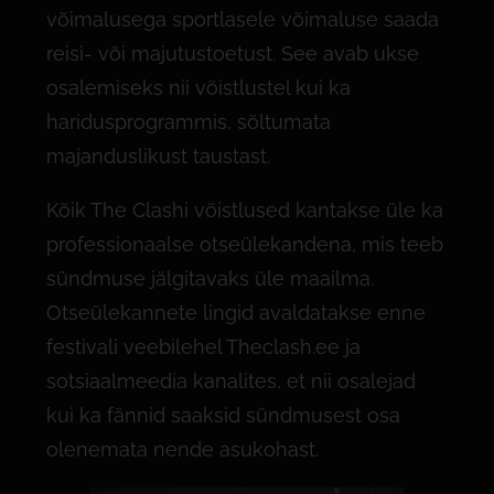
võimalusega sportlasele võimaluse saada
reisi- või majutustoetust. See avab ukse
osalemiseks nii võistlustel kui ka
haridusprogrammis, sõltumata
majanduslikust taustast.
Kõik The Clashi võistlused kantakse üle ka
professionaalse otseülekandena, mis teeb
sündmuse jälgitavaks üle maailma.
Otseülekannete lingid avaldatakse enne
festivali veebilehel Theclash.ee ja
sotsiaalmeedia kanalites, et nii osalejad
kui ka fännid saaksid sündmusest osa
olenemata nende asukohast.