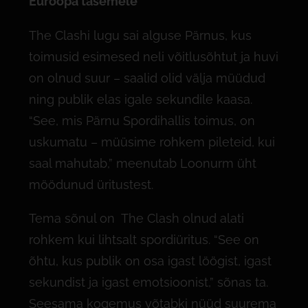
Euroopa tasemele
The Clashi lugu sai alguse Pärnus, kus
toimusid esimesed neli võitlusõhtut ja huvi
on olnud suur – saalid olid välja müüdud
ning publik elas igale sekundile kaasa.
“See, mis Pärnu Spordihallis toimus, on
uskumatu – müüsime rohkem pileteid, kui
saal mahutab,” meenutab Loonurm üht
möödunud üritustest.
Tema sõnul on The Clash olnud alati
rohkem kui lihtsalt spordiüritus. “See on
õhtu, kus publik on osa igast löögist, igast
sekundist ja igast emotsioonist,” sõnas ta.
Seesama kogemus võtabki nüüd suurema