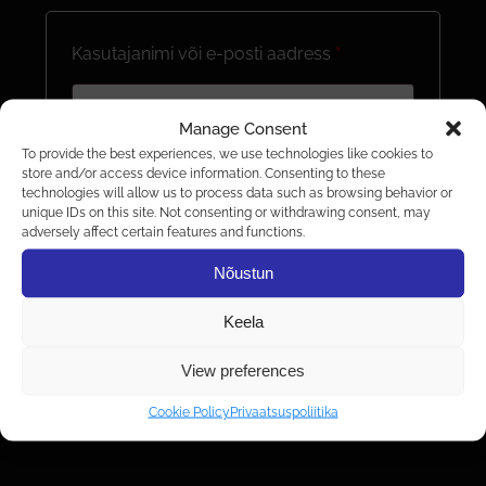
Nõutud
Kasutajanimi või e-posti aadress
*
Manage Consent
To provide the best experiences, we use technologies like cookies to
Nõutud
Parool
*
store and/or access device information. Consenting to these
technologies will allow us to process data such as browsing behavior or
unique IDs on this site. Not consenting or withdrawing consent, may
adversely affect certain features and functions.
Logi sisse
Nõustun
Jäta mind meelde
Keela
Kaotasid parooli?
View preferences
Cookie Policy
Privaatsuspoliitika