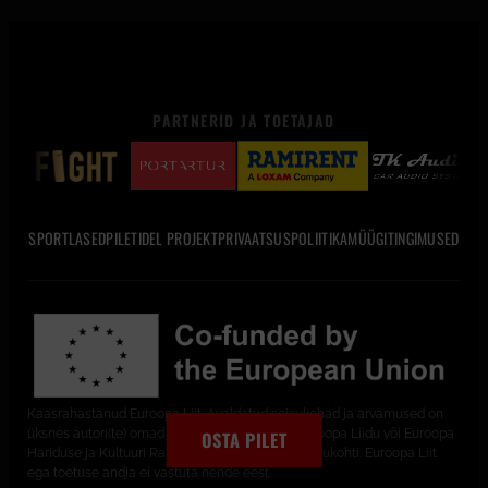
PARTNERID JA TOETAJAD
SPORTLASED
PILETID
EL PROJEKT
PRIVAATSUSPOLIITIKA
MÜÜGITINGIMUSED
Kaasrahastanud Euroopa Liit. Avaldatud seisukohad ja arvamused on
üksnes autori(te) omad ega pruugi kajastada Euroopa Liidu või Euroopa
OSTA PILET
Hariduse ja Kultuuri Rakendusameti (EACEA) seisukohti. Euroopa Liit
ega toetuse andja ei vastuta nende eest.