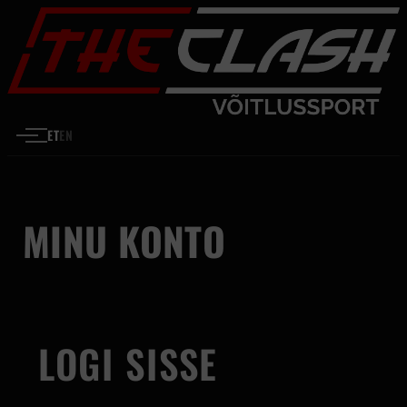
Liigu sisu juurde
ET
EN
MINU KONTO
LOGI SISSE