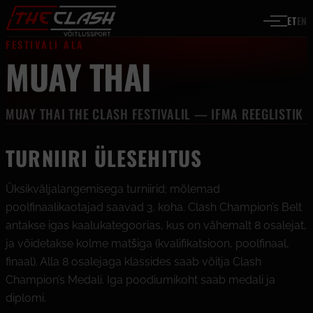
Liigu sisu juurde
ET
EN
FESTIVALI ALA
MUAY THAI
MUAY THAI THE CLASH FESTIVALIL — IFMA REEGLISTIK
TURNIIRI ÜLESEHITUS
Üksikväljalangemisega turniirid; mõlemad
poolfinaalikaotajad saavad 3. koha. Clash Champion’s Belt
antakse igas kaalukategoorias, kus on vähemalt 8 osalejat,
ja võidetakse kolme matšiga (kvalifikatsioon, poolfinaal,
finaal). Alla 8 osalejaga klassides saab võitja Clash
Champion’s Medali. Iga poodiumikoht saab medali ja
diplomi.