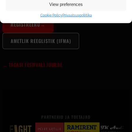
View preferences
registreerimislehel.
Cookie Policy
Privaatsuspoliitika
REGISTREERU
→
AMETLIK REEGLISTIK (IFMA)
← TAGASI FESTIVALI JUURDE
PARTNERID JA TOETAJAD