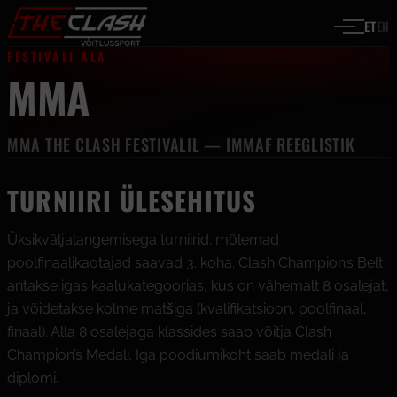
Liigu sisu juurde
ET
EN
FESTIVALI ALA
MMA
MMA THE CLASH FESTIVALIL — IMMAF REEGLISTIK
TURNIIRI ÜLESEHITUS
Üksikväljalangemisega turniirid; mõlemad
poolfinaalikaotajad saavad 3. koha. Clash Champion’s Belt
antakse igas kaalukategoorias, kus on vähemalt 8 osalejat,
ja võidetakse kolme matšiga (kvalifikatsioon, poolfinaal,
finaal). Alla 8 osalejaga klassides saab võitja Clash
Champion’s Medali. Iga poodiumikoht saab medali ja
diplomi.