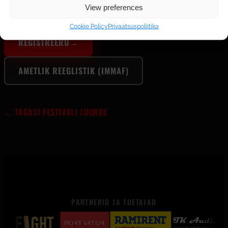
View preferences
registreerimislehel.
Cookie Policy
Privaatsuspoliitika
REGISTREERU
→
AMETLIK REEGLISTIK (IMMAF)
← TAGASI FESTIVALI JUURDE
PARTNERID JA TOETAJAD