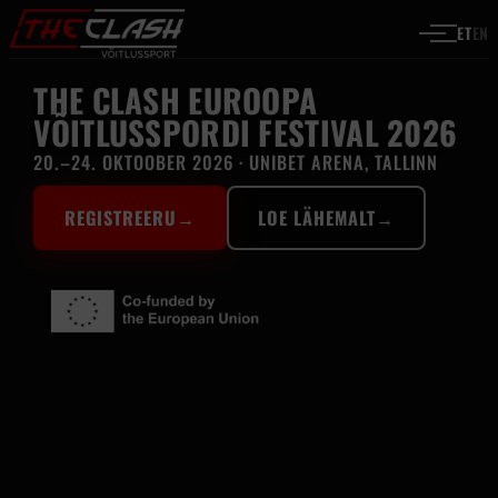
Liigu sisu juurde
ET
EN
THE CLASH — VÕ
THE CLASH EUROOPA
VÕITLUSSPORDI FESTIVAL 2026
20.–24. OKTOOBER 2026 · UNIBET ARENA, TALLINN
REGISTREERU
→
LOE LÄHEMALT
→